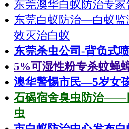
东莞澳华白蚁防治专家
东莞白蚁防治—白蚁监
效灭治白蚁
东莞杀虫公司-背负式
5%可湿性粉专杀蚊蝇
澳华警惕市民—5岁女
石碣宿舍臭虫防治——
虫
市白蚁防治中心发布白